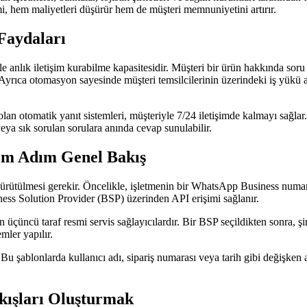
, hem maliyetleri düşürür hem de müşteri memnuniyetini artırır.
Faydaları
e anlık iletişim kurabilme kapasitesidir. Müşteri bir ürün hakkında so
 Ayrıca otomasyon sayesinde müşteri temsilcilerinin üzerindeki iş yükü a
 olan otomatik yanıt sistemleri, müşteriyle 7/24 iletişimde kalmayı sağla
veya sık sorulan sorulara anında cevap sunulabilir.
ım Adım Genel Bakış
e yürütülmesi gerekir. Öncelikle, işletmenin bir WhatsApp Business num
ess Solution Provider (BSP) üzerinden API erişimi sağlanır.
çüncü taraf resmi servis sağlayıcılardır. Bir BSP seçildikten sonra, ş
mler yapılır.
u şablonlarda kullanıcı adı, sipariş numarası veya tarih gibi değişken a
Akışları Oluşturmak