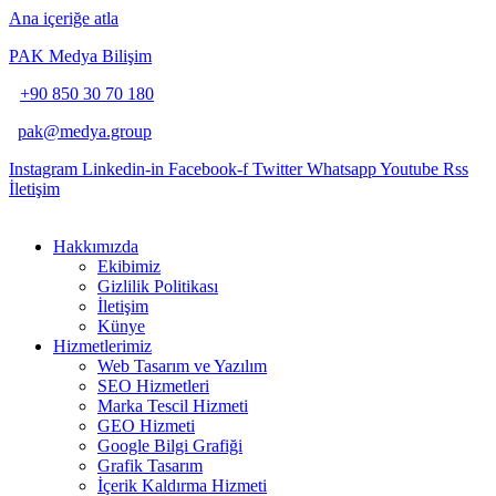
Ana içeriğe atla
PAK Medya Bilişim
+90 850 30 70 180
pak@medya.group
Instagram
Linkedin-in
Facebook-f
Twitter
Whatsapp
Youtube
Rss
İletişim
Hakkımızda
Ekibimiz
Gizlilik Politikası
İletişim
Künye
Hizmetlerimiz
Web Tasarım ve Yazılım
SEO Hizmetleri
Marka Tescil Hizmeti
GEO Hizmeti
Google Bilgi Grafiği
Grafik Tasarım
İçerik Kaldırma Hizmeti