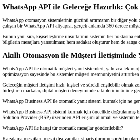
WhatsApp API ile Geleceğe Hazırlık: Çok 
WhatsApp otomasyon sistemlerinin gücünü artırmanın bir diğer yolu da 
çalışan bir WhatsApp API altyapısı, gerçek anlamda 360 derece müşteri
Bunun yanı sıra, kişiselleştirme unsurlarının sistemin her noktasına ente
bilgilerin mesajlara yansıtılması; hem sadakat oluşturur hem de satışa 
Akıllı Otomasyon ile Müşteri İletişiminde
WhatsApp API ile otomatik müşteri yanıt sistemleri, yalnızca teknoloji
optimizasyon sayesinde bu sistemler müşteri memnuniyetini artırırken i
Geleceğin müşteri iletişimi hızlı, kişisel ve sürekli erişilebilir olm
birleştiren markalar, dijital müşteri deneyiminde rakiplerinin önüne geç
WhatsApp Business API ile otomatik yanıt sistemi kurmak için ne ger
WhatsApp Business API sistemi kurmak için öncelikle doğrulanmış bir 
Solution Provider (BSP) üzerinden API erişimi alınmalı ve sistemin t
WhatsApp API ile hangi tür otomatik mesajlar gönderilebilir?
Karşılama mesajları, mesai dışı yanıtlar, sipariş durumu sorgulamaları, 