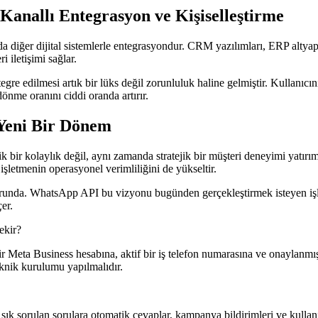
Kanallı Entegrasyon ve Kişiselleştirme
diğer dijital sistemlerle entegrasyondur. CRM yazılımları, ERP altyapıla
 iletişimi sağlar.
gre edilmesi artık bir lüks değil zorunluluk haline gelmiştir. Kullanıcının
dönme oranını ciddi oranda artırır.
 Yeni Bir Dönem
k bir kolaylık değil, aynı zamanda stratejik bir müşteri deneyimi yatırım
şletmenin operasyonel verimliliğini de yükseltir.
ak zorunda. WhatsApp API bu vizyonu bugünden gerçekleştirmek isteyen iş
er.
ekir?
Meta Business hesabına, aktif bir iş telefon numarasına ve onaylanmış 
eknik kurulumu yapılmalıdır.
sık sorulan sorulara otomatik cevaplar, kampanya bildirimleri ve kullanıc