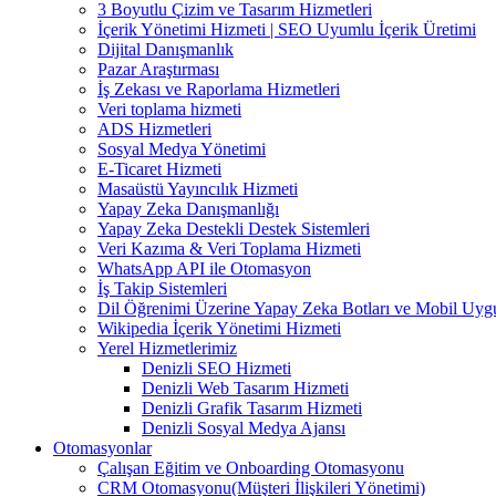
3 Boyutlu Çizim ve Tasarım Hizmetleri
İçerik Yönetimi Hizmeti | SEO Uyumlu İçerik Üretimi
Dijital Danışmanlık
Pazar Araştırması
İş Zekası ve Raporlama Hizmetleri
Veri toplama hizmeti
ADS Hizmetleri
Sosyal Medya Yönetimi
E-Ticaret Hizmeti
Masaüstü Yayıncılık Hizmeti
Yapay Zeka Danışmanlığı
Yapay Zeka Destekli Destek Sistemleri
Veri Kazıma & Veri Toplama Hizmeti
WhatsApp API ile Otomasyon
İş Takip Sistemleri
Dil Öğrenimi Üzerine Yapay Zeka Botları ve Mobil Uyg
Wikipedia İçerik Yönetimi Hizmeti
Yerel Hizmetlerimiz
Denizli SEO Hizmeti
Denizli Web Tasarım Hizmeti
Denizli Grafik Tasarım Hizmeti
Denizli Sosyal Medya Ajansı
Otomasyonlar
Çalışan Eğitim ve Onboarding Otomasyonu
CRM Otomasyonu(Müşteri İlişkileri Yönetimi)