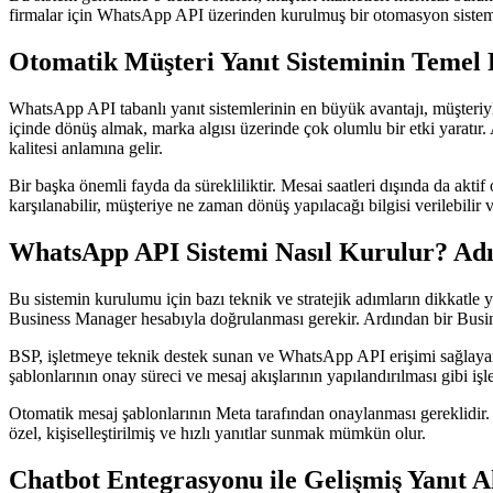
firmalar için WhatsApp API üzerinden kurulmuş bir otomasyon sistemi
Otomatik Müşteri Yanıt Sisteminin Temel 
WhatsApp API tabanlı yanıt sistemlerinin en büyük avantajı, müşteriyl
içinde dönüş almak, marka algısı üzerinde çok olumlu bir etki yaratır.
kalitesi anlamına gelir.
Bir başka önemli fayda da sürekliliktir. Mesai saatleri dışında da aktif
karşılanabilir, müşteriye ne zaman dönüş yapılacağı bilgisi verilebilir 
WhatsApp API Sistemi Nasıl Kurulur? Ad
Bu sistemin kurulumu için bazı teknik ve stratejik adımların dikkatl
Business Manager hesabıyla doğrulanması gerekir. Ardından bir Busin
BSP, işletmeye teknik destek sunan ve WhatsApp API erişimi sağlayan ü
şablonlarının onay süreci ve mesaj akışlarının yapılandırılması gibi işle
Otomatik mesaj şablonlarının Meta tarafından onaylanması gereklidir. B
özel, kişiselleştirilmiş ve hızlı yanıtlar sunmak mümkün olur.
Chatbot Entegrasyonu ile Gelişmiş Yanıt 