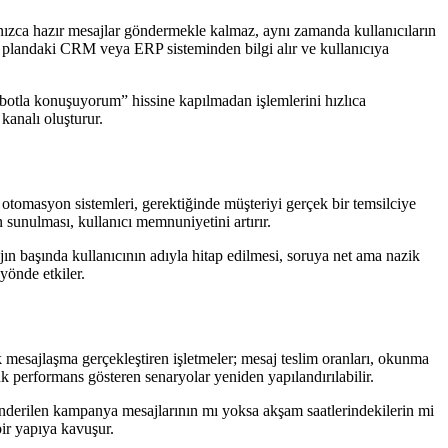
lnızca hazır mesajlar göndermekle kalmaz, aynı zamanda kullanıcıların
a plandaki CRM veya ERP sisteminden bilgi alır ve kullanıcıya
robotla konuşuyorum” hissine kapılmadan işlemlerini hızlıca
kanalı oluşturur.
otomasyon sistemleri, gerektiğinde müşteriyi gerçek bir temsilciye
 sunulması, kullanıcı memnuniyetini artırır.
jın başında kullanıcının adıyla hitap edilmesi, soruya net ama nazik
yönde etkiler.
 mesajlaşma gerçekleştiren işletmeler; mesaj teslim oranları, okunma
üşük performans gösteren senaryolar yeniden yapılandırılabilir.
 gönderilen kampanya mesajlarının mı yoksa akşam saatlerindekilerin mi
bir yapıya kavuşur.