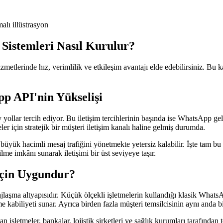
Sistemleri Nasıl Kurulur?
metlerinde hız, verimlilik ve etkileşim avantajı elde edebilirsiniz. Bu
p API'nin Yükselişi
yollar tercih ediyor. Bu iletişim tercihlerinin başında ise WhatsApp ge
r için stratejik bir müşteri iletişim kanalı haline gelmiş durumda.
büyük hacimli mesaj trafiğini yönetmekte yetersiz kalabilir. İşte tam 
lme imkânı sunarak iletişimi bir üst seviyeye taşır.
İçin Uygundur?
şma altyapısıdır. Küçük ölçekli işletmelerin kullandığı klasik WhatsA
lme kabiliyeti sunar. Ayrıca birden fazla müşteri temsilcisinin aynı anda 
an işletmeler, bankalar, lojistik şirketleri ve sağlık kurumları tarafından