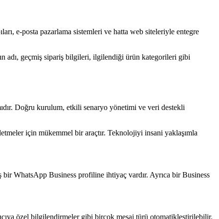
rı, e-posta pazarlama sistemleri ve hatta web siteleriyle entegre
 adı, geçmiş sipariş bilgileri, ilgilendiği ürün kategorileri gibi
ıdır. Doğru kurulum, etkili senaryo yönetimi ve veri destekli
letmeler için mükemmel bir araçtır. Teknolojiyi insani yaklaşımla
bir WhatsApp Business profiline ihtiyaç vardır. Ayrıca bir Business
ıya özel bilgilendirmeler gibi birçok mesaj türü otomatikleştirilebilir.