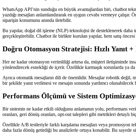
WhatsApp API’nin sunduğu en büyük avantajlardan biri, chatbot teknol
yazdığı mesajları anlamlandırarak en uygun cevabı vermeye çalışır. Ö
siparişin konumunu anında iletebilir.
Bu yapılar, doğal dil işleme (NLP) teknolojisi ile desteklenerek daha 
gerçekleştirebilir. Chatbot ile birlikte kurulan yapılar, hem satış önce
Doğru Otomasyon Stratejisi: Hızlı Yanıt +
Her ne kadar otomasyon verimliliği artırsa da, müşteri iletişiminde i
yönlendirecek esnekliği de içerir. Özellikle karmaşık sorunlarda ya da
Ayrıca otomatik mesajların dili de önemlidir. Mesajlar robotik değil, 
bir şekilde yanıt verilmesi ve mesajın sonunda yardımcı olunabilecek b
Performans Ölçümü ve Sistem Optimizas
Bir sistemin ne kadar etkili olduğunu anlamanın yolu, performans veri
oranları, geri dönüş oranları, opt-out talepleri gibi metrikleri detaylı 
Özellikle A/B testleriyle farklı karşılama mesajları veya promosyon te
daha fazla dönüş getirdiği bu analizlerle ortaya konabilir. Bu sayede 