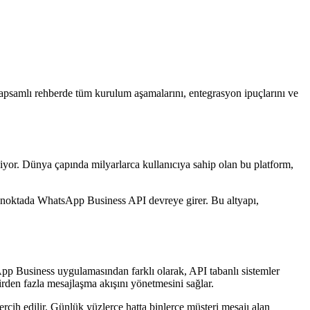
 kapsamlı rehberde tüm kurulum aşamalarını, entegrasyon ipuçlarını ve
liyor. Dünya çapında milyarlarca kullanıcıya sahip olan bu platform,
bu noktada WhatsApp Business API devreye girer. Bu altyapı,
pp Business uygulamasından farklı olarak, API tabanlı sistemler
birden fazla mesajlaşma akışını yönetmesini sağlar.
 tercih edilir. Günlük yüzlerce hatta binlerce müşteri mesajı alan