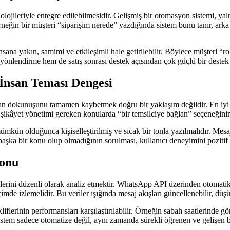
ojileriyle entegre edilebilmesidir. Gelişmiş bir otomasyon sistemi, ya
rneğin bir müşteri “siparişim nerede” yazdığında sistem bunu tanır, ark
insana yakın, samimi ve etkileşimli hale getirilebilir. Böylece müşteri “
si yönlendirme hem de satış sonrası destek açısından çok güçlü bir destek 
 İnsan Teması Dengesi
nsan dokunuşunu tamamen kaybetmek doğru bir yaklaşım değildir. En iyi 
 şikâyet yönetimi gereken konularda “bir temsilciye bağlan” seçeneğinin
mümkün olduğunca kişiselleştirilmiş ve sıcak bir tonla yazılmalıdır. Mesa
aşka bir konu olup olmadığının sorulması, kullanıcı deneyimini pozitif 
yonu
lerini düzenli olarak analiz etmektir. WhatsApp API üzerinden otomatik
biçimde izlemelidir. Bu veriler ışığında mesaj akışları güncellenebilir, d
kliflerinin performansları karşılaştırılabilir. Örneğin sabah saatlerinde
sistem sadece otomatize değil, aynı zamanda sürekli öğrenen ve gelişen 