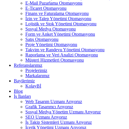
E-Mail Pazarlama Otomasyonu
E-Ticaret Otomasyonu
Finans ve Faturalama Otomasyonu
İzin ve Talep Yönetimi Otomasyonu
Lojistik ve Stok Yönetimi Otomasyonu
Sosyal Medya Otomasyonu
Form ve Anket Yönetimi Otomasyonu
Satış Otomasyonu
Proje Yönetimi Otomasyonu
Takvim ve Randevu Yönetimi Otomasyonu
Raporlama ve Veri Analizi Otomasyonu
Müşteri Hizmetleri Otomasyonu
Referanslarımız
Projelerimiz
Markalarımız
Bayilerimiz
KolayBİ
Blog
İş İlanları
Web Tasarım Uzmanı Arıyoruz
Grafik Tasarımcı Arıyoruz
Sosyal Medya Yönetim Uzmanı Arıyoruz
SEO Uzmanı Arıyoruz
İş Takip Sistemleri Uzmanı Arıyoruz
İçerik Yönetimi Uzmanı Arıyoruz