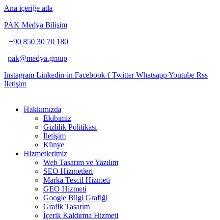
Ana içeriğe atla
PAK Medya Bilişim
+90 850 30 70 180
pak@medya.group
Instagram
Linkedin-in
Facebook-f
Twitter
Whatsapp
Youtube
Rss
İletişim
Hakkımızda
Ekibimiz
Gizlilik Politikası
İletişim
Künye
Hizmetlerimiz
Web Tasarım ve Yazılım
SEO Hizmetleri
Marka Tescil Hizmeti
GEO Hizmeti
Google Bilgi Grafiği
Grafik Tasarım
İçerik Kaldırma Hizmeti