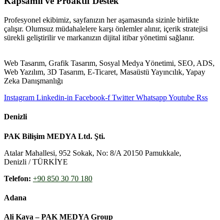
Kapsamlı ve Proaktif Destek
Profesyonel ekibimiz, sayfanızın her aşamasında sizinle birlikte
çalışır. Olumsuz müdahalelere karşı önlemler alınır, içerik stratejisi
sürekli geliştirilir ve markanızın dijital itibar yönetimi sağlanır.
Web Tasarım, Grafik Tasarım, Sosyal Medya Yönetimi, SEO, ADS,
Web Yazılım, 3D Tasarım, E-Ticaret, Masaüstü Yayıncılık, Yapay
Zeka Danışmanlığı
Instagram
Linkedin-in
Facebook-f
Twitter
Whatsapp
Youtube
Rss
Denizli
PAK Bilişim MEDYA Ltd. Şti.
Atalar Mahallesi, 952 Sokak, No: 8/A 20150 Pamukkale,
Denizli / TÜRKİYE
Telefon:
+90 850 30 70 180
Adana
Ali Kaya – PAK MEDYA Group