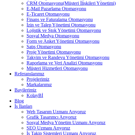
CRM Otomasyonu(Müşteri İlişkileri Yönetimi)
E-Mail Pazarlama Otomasyonu
E-Ticaret Otomasyonu
Finans ve Faturalama Otomasyonu
İzin ve Talep Yönetimi Otomasyonu
Lojistik ve Stok Yönetimi Otomasyonu
Sosyal Medya Otomasyonu
Form ve Anket Yönetimi Otomasyonu
Satış Otomasyonu
Proje Yönetimi Otomasyonu
Takvim ve Randevu Yönetimi Otomasyonu
Raporlama ve Veri Analizi Otomasyonu
Müşteri Hizmetleri Otomasyonu
Referanslarımız
Projelerimiz
Markalarımız
Bayilerimiz
KolayBİ
Blog
İş İlanları
Web Tasarım Uzmanı Arıyoruz
Grafik Tasarımcı Arıyoruz
Sosyal Medya Yönetim Uzmanı Arıyoruz
SEO Uzmanı Arıyoruz
İş Takip Sistemleri Uzmanı Arıyoruz