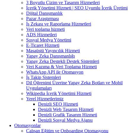
3 Boyutlu Çizim ve Tasarım Hizmetleri
İçerik Yönetimi Hizmeti | SEO Uyumlu İçerik Üretimi
Dijital Danışmanlık
Pazar Araştırması
İş Zekası ve Raporlama Hizmetleri
Veri toplama hizmeti
ADS Hizmetleri
Sosyal Medya Yönetimi
E-Ticaret Hizmeti
Masaüstü Yayıncılık Hizmeti
Yapay Zeka Danışmanlığı
Yapay Zeka Destekli Destek Sistemleri
Veri Kazıma & Veri Toplama Hizmeti
WhatsApp API ile Otomasyon
İş Takip Sistemleri
Dil Öğrenimi Üzerine Yapay Zeka Botları ve Mobil
Uygulamaları
Wikipedia İçerik Yönetimi Hizmeti
Yerel Hizmetlerimiz
Denizli SEO Hizmeti
Denizli Web Tasarım Hizmeti
Denizli Grafik Tasarım Hizmeti
Denizli Sosyal Medya Ajansı
Otomasyonlar
Çalışan Eğitim ve Onboarding Otomasyonu