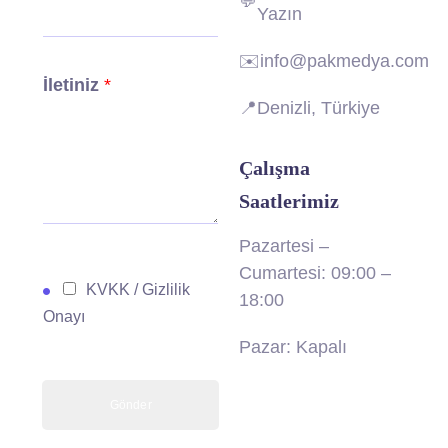
💬
Yazın
✉️
info@pakmedya.com
İletiniz
*
📍
Denizli, Türkiye
Çalışma
Saatlerimiz
Pazartesi –
Cumartesi: 09:00 –
O
KVKK / Gizlilik
18:00
n
Onayı
a
Pazar: Kapalı
y
k
Gönder
u