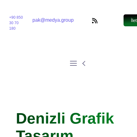
+90 850
pak@medya.group
İle
30 70
180
Denizli Grafik
Tasarım