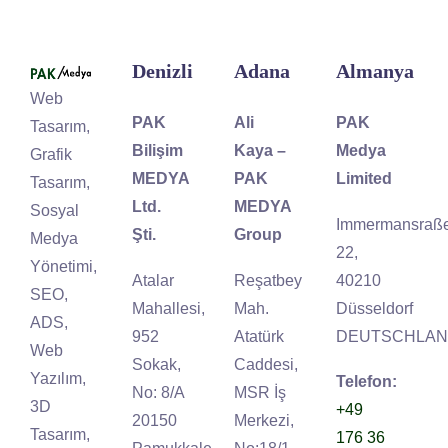
t
u
s
Denizli
Adana
Almanya
u
Web
*
PAK
Ali
PAK
Tasarım,
Bilişim
Kaya –
Medya
Grafik
MEDYA
PAK
Limited
Tasarım,
Ltd.
MEDYA
Sosyal
Immermansraß
Şti.
Group
Medya
22,
Yönetimi,
Atalar
Reşatbey
40210
SEO,
Mahallesi,
Mah.
Düsseldorf
ADS,
952
Atatürk
DEUTSCHLA
Web
Sokak,
Caddesi,
Yazılım,
Telefon:
No: 8/A
MSR İş
3D
+49
20150
Merkezi,
Tasarım,
176 36