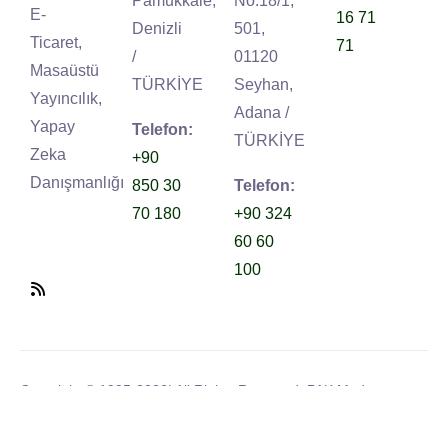
Pamukkale,
No:18/1,
E-
16 71
Denizli
501,
Ticaret,
71
/
01120
Masaüstü
TÜRKİYE
Seyhan,
Yayıncılık,
Adana /
Yapay
Telefon:
TÜRKİYE
Zeka
+90
Danışmanlığı
850 30
Telefon:
70 180
+90 324
60 60
100
Copyright © 1995-2026| All Rights Reserved. PAK Medya
Tarafından Yapılmıştır.