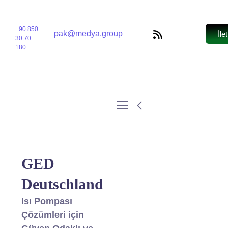
+90 850
pak@medya.group
İle
30 70
180
GED
Deutschland
Isı Pompası
Çözümleri için